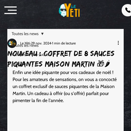
Toutes les news
Le Yéti
29 nov. 2024
1 min de lecture
Toutes les news
Nouveau : coffret de 8 sauces
Victime de son succès !
piquantes Maison Martin 🎁🌶️
À la une
Enfin une idée piquante pour vos cadeaux de noël !
Pour les amateurs de sensations, on vous a concocté 
un coffret exclusif de sauces piquantes de la Maison 
Martin. Un cadeau à offrir (ou s'offrir) parfait pour 
pimenter la fin de l'année.