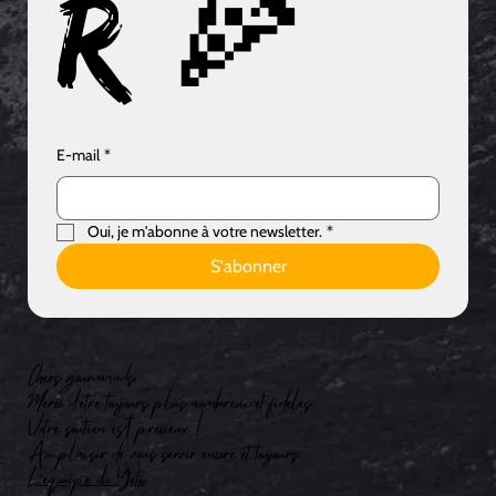
r 🍕
E-mail
*
Oui, je m'abonne à votre newsletter.
*
S'abonner
Chers gourmands,
Merci d’être toujours plus nombreux et fidèles.
Votre soutien est précieux !
Au plaisir de vous servir encore et toujours.
L’équipe du Yéti